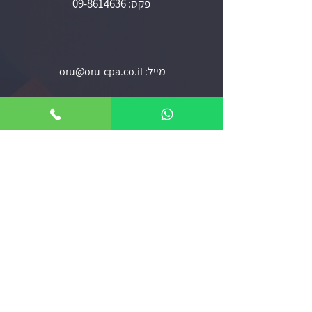
פקס:
09-8614636
מייל:
oru@oru-cpa.co.il
המלאכה 2 א' רעננה , בית בוני בניין
אזורי שירות:
פתח-תקווה, כפר-סבא, רעננה,
הרצליה, הוד-השרון ורמת-השרון